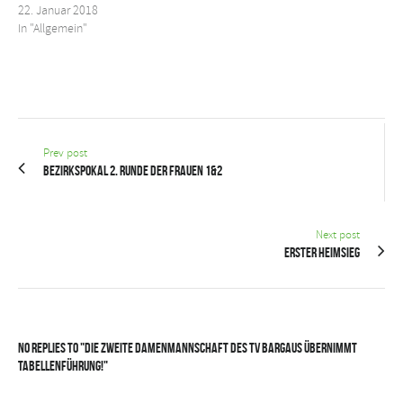
22. Januar 2018
In "Allgemein"
Prev post
Bezirkspokal 2. Runde der Frauen 1&2
Next post
Erster Heimsieg
No Replies to "Die zweite Damenmannschaft des TV Bargaus übernimmt
Tabellenführung!"