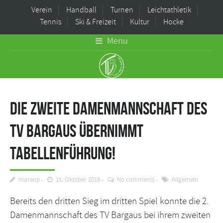
Verein
Handball
Turnen
Leichtathletik
Tennis
Ski & Freizeit
Kultur
Hocke
Menu
Die zweite Damenmannschaft des
TV Bargaus übernimmt
Tabellenführung!
marenp
15. Oktober 2018
No comments
Allgemein
Bereits den dritten Sieg im dritten Spiel konnte die 2.
Damenmannschaft des TV Bargaus bei ihrem zweiten