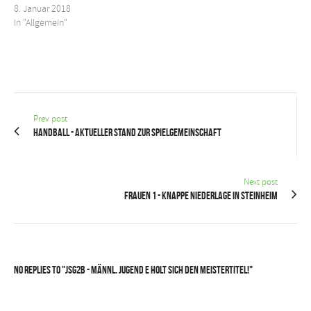
8. Januar 2018
In "Allgemein"
Prev post
Handball - Aktueller Stand zur Spielgemeinschaft
Next post
Frauen 1 - Knappe Niederlage in Steinheim
No Replies to "JSG2B - Männl. Jugend E holt sich den Meistertitel!"