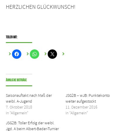
HERZLICHEN GLÜCKWUNSCH!
Teilen mit:
Ähnliche Beiträge
Saisonauftakt nach Maß der
JSG2B – wJB: Punktekonto
weibl. A-Jugend
weiter aufgestockt
7. Oktober 2018
11. Dezember 2016
In "Allgemein"
In "Allgemein"
JSG2B: Toller Erfolg der weibl.
Jgd. A beim Albert-Bader-Turnier