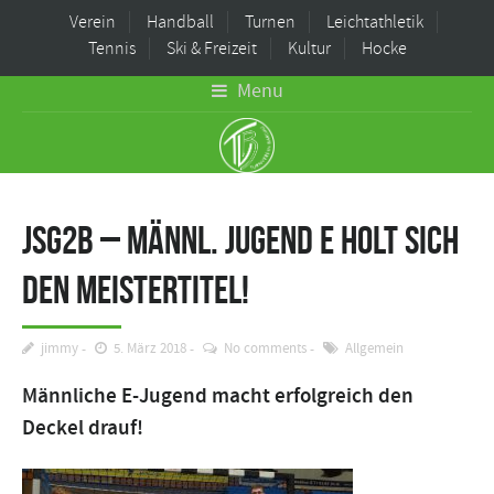
Verein
Handball
Turnen
Leichtathletik
Tennis
Ski & Freizeit
Kultur
Hocke
Menu
JSG2B – Männl. Jugend E holt sich
den Meistertitel!
jimmy
5. März 2018
No comments
Allgemein
Männliche E-Jugend macht erfolgreich den
Deckel drauf!