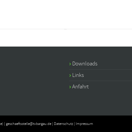
Downloads
Links
Anfahrt
e) |
geschaeftsstelle@tvbargau.de
|
Datenschutz
|
Impressum