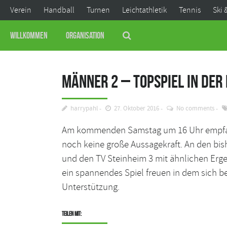
Verein
Handball
Turnen
Leichtathletik
Tennis
Ski 
Willkommen
Organisation
Männer 2 – Topspiel in der 
harrypahl
27. Oktober 2016
No comments
Am kommenden Samstag um 16 Uhr empfangen
noch keine große Aussagekraft. An den bis
und den TV Steinheim 3 mit ähnlichen Erge
ein spannendes Spiel freuen in dem sich be
Unterstützung.
Teilen mit: