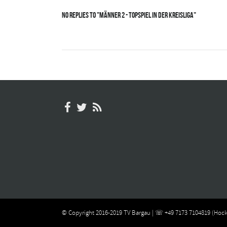
No Replies to "Männer 2 - Topspiel in der Kreisliga"
© Copyright 2016-2019 TV Bargau | ☏ +49 7173 7104819 (Hock