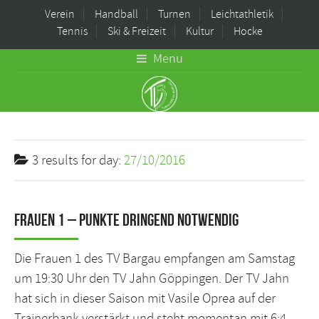
Verein
Handball
Turnen
Leichtathletik
Tennis
Ski & Freizeit
Kultur
Hocke
Menu
3 results for
day:
27/10/2016
Frauen 1 – Punkte dringend notwendig
Die Frauen 1 des TV Bargau empfangen am Samstag
um 19:30 Uhr den TV Jahn Göppingen. Der TV Jahn
hat sich in dieser Saison mit Vasile Oprea auf der
Trainerbank verstärkt und steht momentan mit 6:4