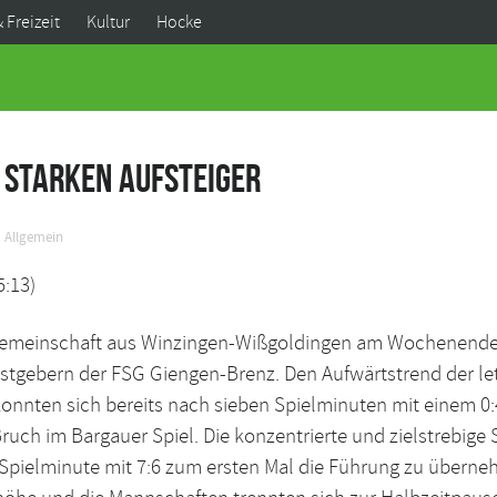
& Freizeit
Kultur
Hocke
 starken Aufsteiger
Allgemein
5:13)
lgemeinschaft aus Winzingen-Wißgoldingen am Wochenende 
astgebern der FSG Giengen-Brenz. Den Aufwärtstrend der 
konnten sich bereits nach sieben Spielminuten mit einem 0
uch im Bargauer Spiel. Die konzentrierte und zielstrebige
Spielminute mit 7:6 zum ersten Mal die Führung zu überne