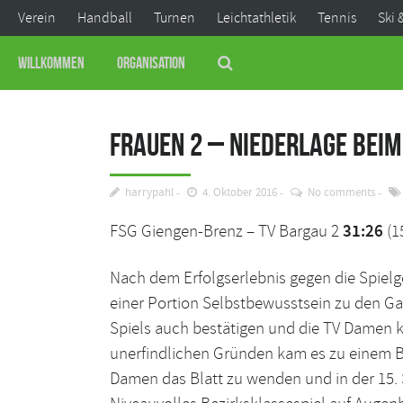
Verein
Handball
Turnen
Leichtathletik
Tennis
Ski 
Willkommen
Organisation
Frauen 2 – Niederlage beim
harrypahl
4. Oktober 2016
No comments
FSG Giengen-Brenz – TV Bargau 2
31:26
(1
Nach dem Erfolgserlebnis gegen die Spie
einer Portion Selbstbewusstsein zu den G
Spiels auch bestätigen und die TV Damen 
unerfindlichen Gründen kam es zu einem Br
Damen das Blatt zu wenden und in der 15. 