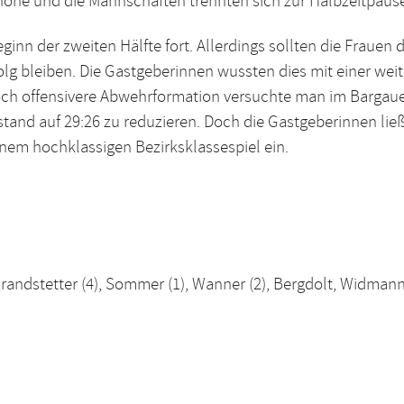
höhe und die Mannschaften trennten sich zur Halbzeitpause
ginn der zweiten Hälfte fort. Allerdings sollten die Frauen
olg bleiben. Die Gastgeberinnen wussten dies mit einer we
 noch offensivere Abwehrformation versuchte man im Barga
tand auf 29:26 zu reduzieren. Doch die Gastgeberinnen lie
einem hochklassigen Bezirksklassespiel ein.
 Brandstetter (4), Sommer (1), Wanner (2), Bergdolt, Widmann