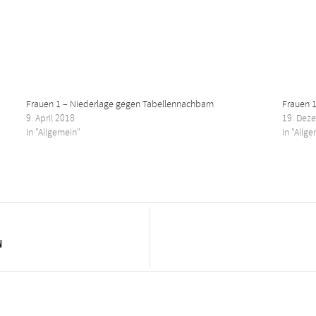
Frauen 1 – Niederlage gegen Tabellennachbarn
Frauen 1
9. April 2018
19. Dez
In "Allgemein"
In "Allg
n