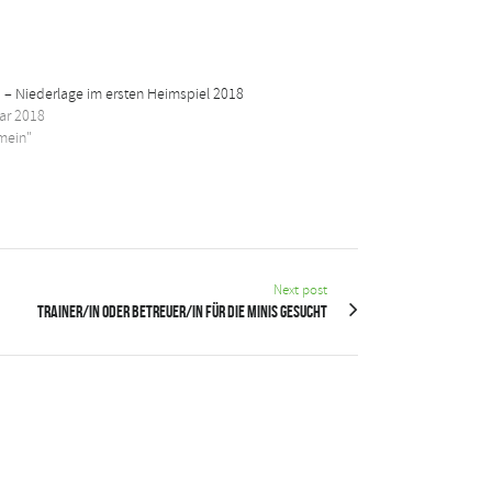
 – Niederlage im ersten Heimspiel 2018
ar 2018
emein"
Next post
Trainer/in oder Betreuer/in für die Minis gesucht