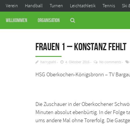
Verein
Handball
Turnen
Leichtathletik
Tennis
Ski 
Willkommen
Organisation
Frauen 1 – Konstanz fehlt
harrypahl
4. Oktober 2016
No comments
HSG Oberkochen-Königsbronn – TV Barga
Die Zuschauer in der Oberkochener Schwörz
Minuten absolut ebenbürtig. In der Folge t
ums andere Mal ohne Torerfolg. Die Gastge