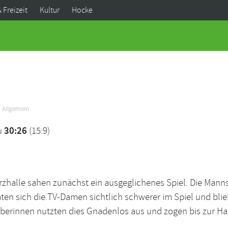
& Freizeit
Kultur
Hocke
Allgemein
u
30:26
(15:9)
halle sahen zunächst ein ausgeglichenes Spiel. Die Mannsc
aten sich die TV-Damen sichtlich schwerer im Spiel und bli
berinnen nutzten dies Gnadenlos aus und zogen bis zur Hal