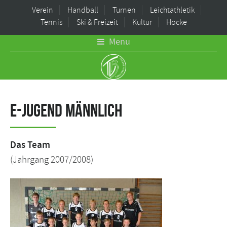
Verein
Handball
Turnen
Leichtathletik
Tennis
Ski & Freizeit
Kultur
Hocke
Menu
E-Jugend männlich
Das Team
(Jahrgang 2007/2008)