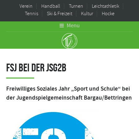
Verein
Handball
Turnen
Leichtathletik
Tennis
Ski & Freizeit
Kultur
Hocke
Menu
FSJ bei der JSG2B
Freiwilliges Soziales Jahr „Sport und Schule“ bei
der Jugendspielgemeinschaft Bargau/Bettringen