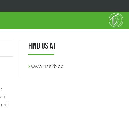
Find us at
www.hsg2b.de
g
ich
 mit