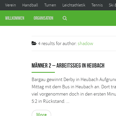
Verein
Handball
Turnen
Leichtathletik
Tennis
Ski 
Willkommen
Organisation
4 results for
author:
shadow
Männer 2 – Arbeitssieg in Heubach
Bargau gewinnt Derby in Heubach Aufgrund
Mittag mit dem Bus in Heubach an. Dort tra
viel vorgenommen doch in den ersten Minu
5:2 in Rückstand. ...
More