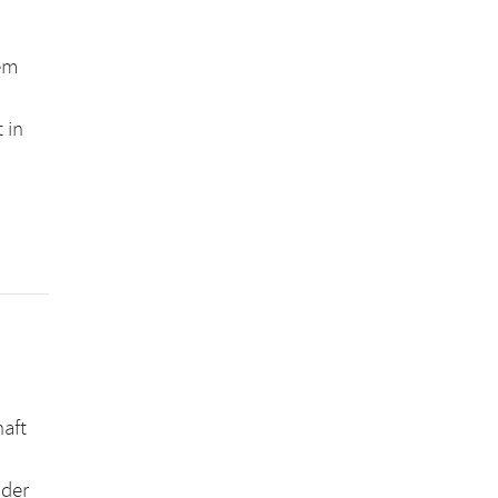
gem
 in
haft
 der