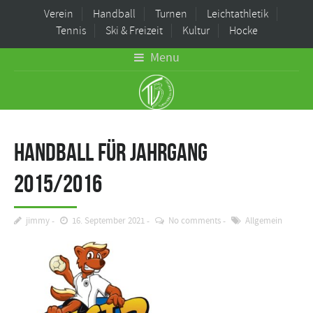
Verein
Handball
Turnen
Leichtathletik
Tennis
Ski & Freizeit
Kultur
Hocke
Menu
Handball für Jahrgang
2015/2016
jimmy
16. September 2021
No comments
Allgemein