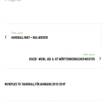
In "Allgemein"
Prev post
Handball ruht – mal wieder!
Next post
HSG2B - weibl. Jgd. A. ist württembergischer Meister
No Replies to "Handball für Jahrgang 2015/2016"