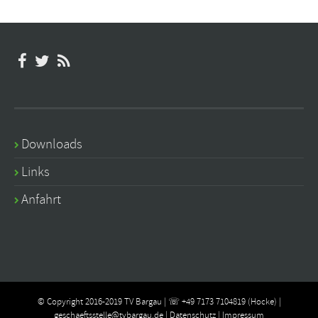
Downloads
Links
Anfahrt
© Copyright 2016-2019 TV Bargau | ☏ +49 7173 7104819 (Hocke) |
geschaeftsstelle@tvbargau.de
|
Datenschutz
|
Impressum