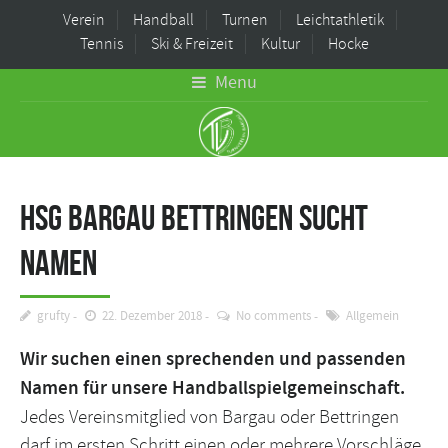
Verein
Handball
Turnen
Leichtathletik
Tennis
Ski & Freizeit
Kultur
Hocke
Menu
HSG Bargau Bettringen sucht
Namen
grufty
22. Dezember 2018
No comments
Allgemein
Wir suchen einen sprechenden und passenden
Namen für unsere Handballspielgemeinschaft.
Jedes Vereinsmitglied von Bargau oder Bettringen
darf im ersten Schritt einen oder mehrere Vorschläge