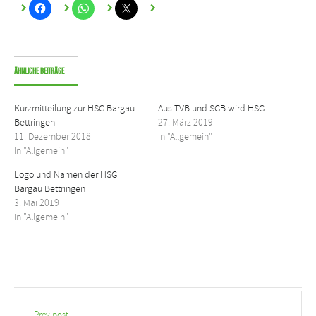
Ähnliche Beiträge
Kurzmitteilung zur HSG Bargau
Aus TVB und SGB wird HSG
Bettringen
27. März 2019
11. Dezember 2018
In "Allgemein"
In "Allgemein"
Logo und Namen der HSG
Bargau Bettringen
3. Mai 2019
In "Allgemein"
Prev post