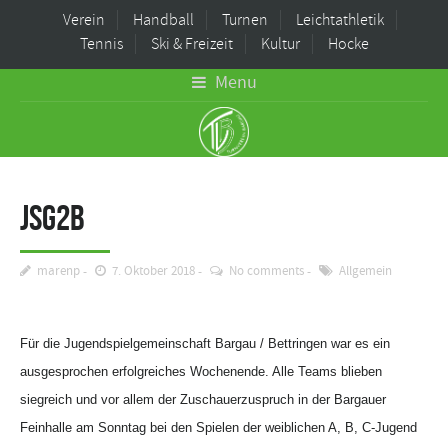
Verein
Handball
Turnen
Leichtathletik
Tennis
Ski & Freizeit
Kultur
Hocke
Menu
JSG2B
marenp
7. Oktober 2018
No comments
Allgemein
Für die Jugendspielgemeinschaft Bargau / Bettringen war es ein
ausgesprochen erfolgreiches Wochenende. Alle Teams blieben
siegreich und vor allem der Zuschauerzuspruch in der Bargauer
Feinhalle am Sonntag bei den Spielen der weiblichen A, B, C-Jugend