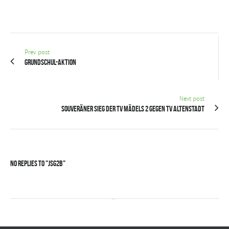
Prev post
Grundschul-Aktion
Next post
Souveräner Sieg der TV Mädels 2 gegen TV Altenstadt
No Replies to "JSG2B"