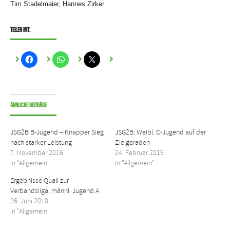
Tim Stadelmaier, Hannes Zirker
Teilen mit:
Ähnliche Beiträge
JSG2B B-Jugend – Knapper Sieg
JSG2B: Weibl. C-Jugend auf der
nach starker Leistung
Zielgeraden
7. November 2016
24. Februar 2019
In "Allgemein"
In "Allgemein"
Ergebnisse Quali zur
Verbandsliga, männl. Jugend A
26. Juni 2018
In "Allgemein"