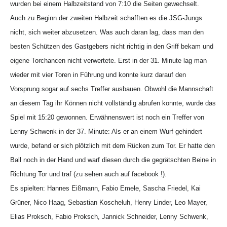
wurden bei einem Halbzeitstand von
7:10
die Seiten gewechselt.
Auch zu Beginn der zweiten Halbzeit schafften es die JSG-Jungs
nicht, sich weiter abzusetzen. Was auch daran lag, dass man den
besten Schützen des Gastgebers nicht richtig in den Griff bekam und
eigene
Torchancen nicht verwertete. Erst in der 31. Minute
lag man
wieder mit vier Toren in Führung und konnte kurz darauf den
Vorsprung sogar auf sechs Treffer ausbauen.
Obwohl die Mannschaft
an diesem Tag ihr Können nicht
vollständig
abrufen konnte, wurde das
Spiel mit
15:20
gewonnen. Erwähnenswert ist noch ein Treffer von
Lenny Schwenk in der 37. Minute: Als er an einem Wurf gehindert
wurde, befand er sich plötzlich mit dem Rücken zum Tor. Er hatte den
Ball noch in der Hand und warf diesen durch die ge
g
rätschten Beine in
Richtung Tor und traf
(zu sehen auch auf facebook !)
.
Es spielten: Hannes Eißmann, Fabio Emele, Sascha Friedel, Kai
Grüner, Nico Haag, Sebastian Koscheluh, Henry Linder, Leo Mayer,
Elias Proksch, Fabio Proksch, Jannick Schneider, Lenny Schwenk,