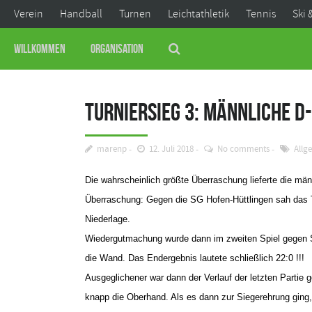
Verein
Handball
Turnen
Leichtathletik
Tennis
Ski 
Willkommen
Organisation
Turniersieg 3: Männliche D
marenp
12. Juli 2018
No comments
Allg
Die wahrscheinlich größte Überraschung lieferte die mä
Überraschung: Gegen die SG Hofen-Hüttlingen sah das Te
Niederlage.
Wiedergutmachung wurde dann im zweiten Spiel gegen Ste
die Wand. Das Endergebnis lautete schließlich 22:0 !!!
Ausgeglichener war dann der Verlauf der letzten Parti
knapp die Oberhand. Als es dann zur Siegerehrung ging