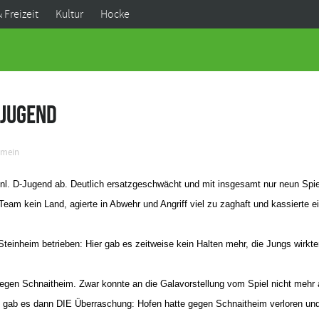
& Freizeit
Kultur
Hocke
-Jugend
emein
nnl. D-Jugend ab.
Deutlich ersatzgeschwächt und mit insgesamt nur neun Spie
am kein Land, agierte in Abwehr und Angriff viel zu zaghaft und kassierte e
inheim betrieben: Hier gab es zeitweise kein Halten mehr, die Jungs wirkte
e gegen Schnaitheim. Zwar konnte an die Galavorstellung vom Spiel nicht meh
, gab es dann DIE Überraschung: Hofen hatte gegen Schnaitheim verloren un