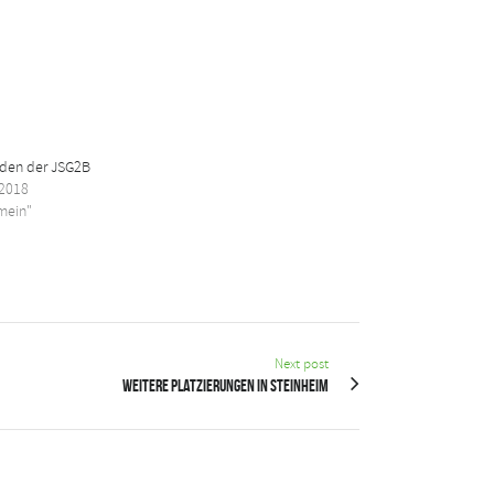
nden der JSG2B
 2018
emein"
Next post
Weitere Platzierungen in Steinheim