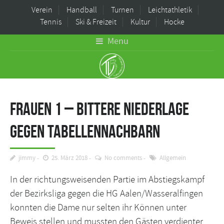
Verein
Handball
Turnen
Leichtathletik
Tennis
Ski & Freizeit
Kultur
Hocke
Menu
Frauen 1 – Bittere Niederlage
gegen Tabellennachbarn
jimmy
25. März 2018
No comments
Allgemein
In der richtungsweisenden Partie im Abstiegskampf
der Bezirksliga gegen die HG Aalen/Wasseralfingen
konnten die Dame nur selten ihr Können unter
Beweis stellen und mussten den Gästen verdienter