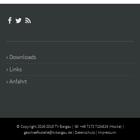
Downloads
Links
Anfahrt
© Copyright 2016-2019 TV Bargau | ☏ +49 7173 7104819 (Hocke) |
geschaeftsstelle@tvbargau.de
|
Datenschutz
|
Impressum