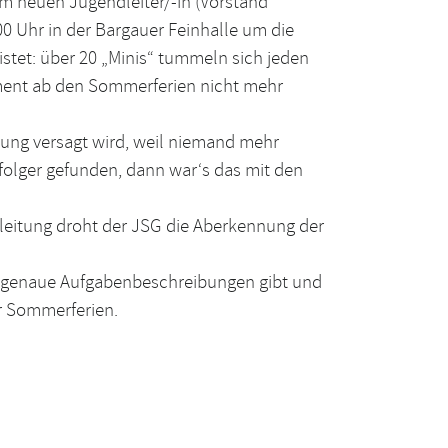
em neuen Jugendleiter/-in (Vorstand
 Uhr in der Bargauer Feinhalle um die
stet: über 20 „Minis“ tummeln sich jeden
ement ab den Sommerferien nicht mehr
zung versagt wird, weil niemand mehr
hfolger gefunden, dann war‘s das mit den
leitung droht der JSG die Aberkennung der
es genaue Aufgabenbeschreibungen gibt und
er Sommerferien.