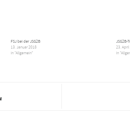
FSJ bei der JSG2B
JSG2B-Tr
13. Januar 2018
23. Apri
In "Allgemein"
In "Allg
im