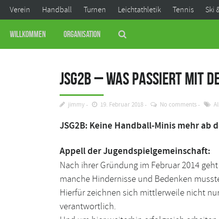
Verein
Handball
Turnen
Leichtathletik
Tennis
Ski 
Willkommen
Organisation
JSG2B – Was passiert mit d
jimmy
19. Februar 2018
No comments
A
JSG2B:
Keine
Handball-Minis mehr ab 
Appell der Jugendspielgemeinschaft:
Nach ihrer Gründung im Februar 2014 geht 
manche Hindernisse und Bedenken mussten 
Hierfür zeichnen sich mittlerweile nicht nu
verantwortlich.