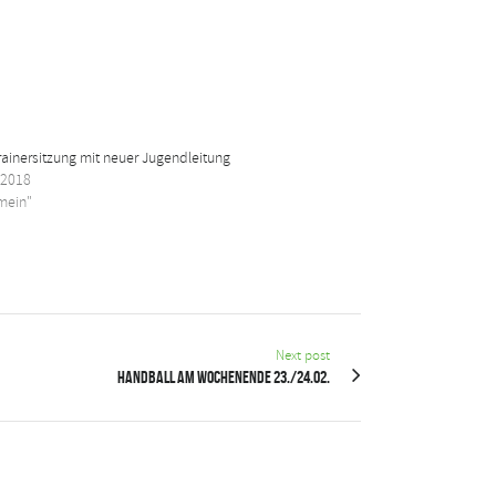
ainersitzung mit neuer Jugendleitung
l 2018
emein"
Next post
Handball am Wochenende 23./24.02.