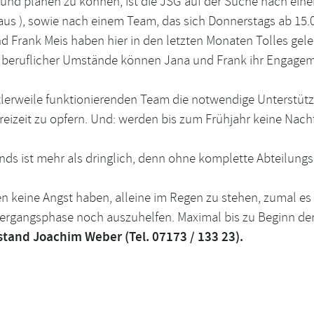
n und planen zu können, ist die JSG auf der Suche nach ein
s ), sowie nach einem Team, das sich Donnerstags ab 15.00
 Frank Meis haben hier in den letzten Monaten Tolles gelei
nd beruflicher Umstände können Jana und Frank ihr Engag
ttlerweile funktionierenden Team die notwendige Unterstüt
 Freizeit zu opfern. Und: werden bis zum Frühjahr keine Nac
ds ist mehr als dringlich, denn ohne komplette Abteilungs
en keine Angst haben, alleine im Regen zu stehen, zumal 
 Übergangsphase noch auszuhelfen. Maximal bis zu Beginn d
tand Joachim Weber (Tel. 07173 / 133 23).