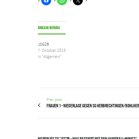
Ähnliche Beiträge
JSG2B
7. Oktober 2018
In "Allgemein"
Prev post
Frauen 1 - Niederlage gegen SG Herbrechtingen/Bohlhe
No Replies to "JSG2B - Was passiert mit den Handball-Minis?"