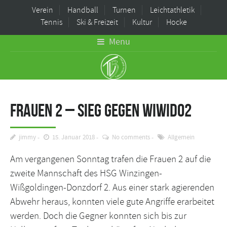
Verein
Handball
Turnen
Leichtathletik
Tennis
Ski & Freizeit
Kultur
Hocke
Menu
Frauen 2 – Sieg gegen WiWiDo2
jimmy
15. Januar 2018
No comments
Allgemein
Am vergangenen Sonntag trafen die Frauen 2 auf die
zweite Mannschaft des HSG Winzingen-
Wißgoldingen-Donzdorf 2. Aus einer stark agierenden
Abwehr heraus, konnten viele gute Angriffe erarbeitet
werden. Doch die Gegner konnten sich bis zur