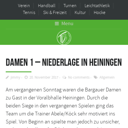
Verein
Handball
Turnen
Leichtathletik
Tennis
Ski & Freizeit
Kultur
Hocke
Menu
Damen 1 – Niederlage in Heiningen
jimmy
20. November 2017
No comments
Allgemein
Am vergangenen Sonntag waren die Bargauer Damen
zu Gast in der Voralbhalle Heiningen. Durch die
beiden Siege in den vergangenen Spielen ging das
Team um die Trainer Abele/Köck sehr motiviert ins
Spiel. Von Beginn an spielte man jedoch zu unsicher,