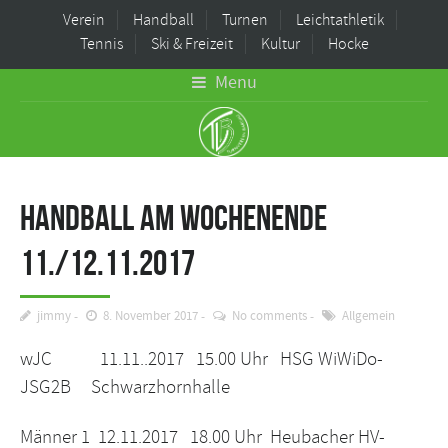
Verein
Handball
Turnen
Leichtathletik
Tennis
Ski & Freizeit
Kultur
Hocke
Menu
Handball am Wochenende
11./12.11.2017
jimmy
8. November 2017
No comments
Allgemein
wJC 11.11..2017 15.00 Uhr HSG WiWiDo-
JSG2B Schwarzhornhalle
Männer 1 12.11.2017 18.00 Uhr Heubacher HV-