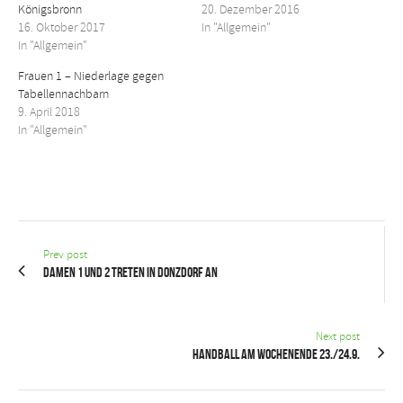
Königsbronn
20. Dezember 2016
16. Oktober 2017
In "Allgemein"
In "Allgemein"
Frauen 1 – Niederlage gegen
Tabellennachbarn
9. April 2018
In "Allgemein"
Prev post
Damen 1 und 2 treten in Donzdorf an
Next post
Handball am Wochenende 23./24.9.