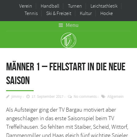
Verein
Handball
Turnen
Leichtathletik
Tennis
Ski & Freizeit
Kultur
Hocke
Menu
Männer 1 – Fehlstart in die neue
Saison
jimmy
17. September 2017
No comments
Allgemein
Als Aufsteiger ging der TV Bargau motiviert aber
angeschlagen in das erste Saisonspiel beim TV
Treffelhausen. So fehlten mit Staiber, Scheid, Wittorf,
Dammenmiller und Haas gleich fünf wichtige Spieler.