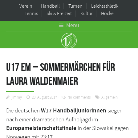
Verein
Handball
Turnen
Leichtathletik
Tennis
Ski & Freizeit
Kultur
Hocke
Menu
U17 EM – Sommermärchen für
Laura Waldenmaier
jimmy
20. August 2017
No comments
Allgemein
Die deutschen
W17 Handballjuniorinnen
siegen
nach einer dramatischen Aufholjagd im
Europameisterschaftsfinale
in der Slowakei gegen
Norwegen mit 23:17.