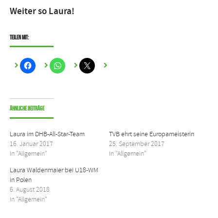
Weiter so Laura!
Teilen mit:
Ähnliche Beiträge
Laura im DHB-All-Star-Team
TVB ehrt seine Europameisterin
16. Januar 2017
25. September 2017
In "Allgemein"
In "Allgemein"
Laura Waldenmaier bei U18-WM
in Polen
6. August 2018
In "Allgemein"