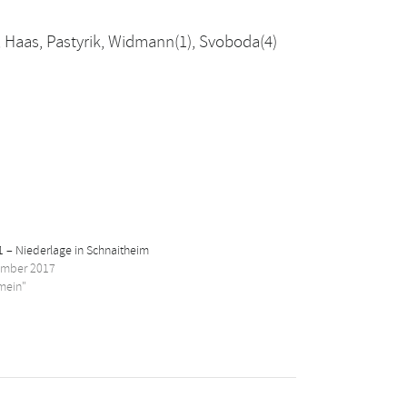
zel, Haas, Pastyrik, Widmann(1), Svoboda(4)
 – Niederlage in Schnaitheim
ember 2017
emein"