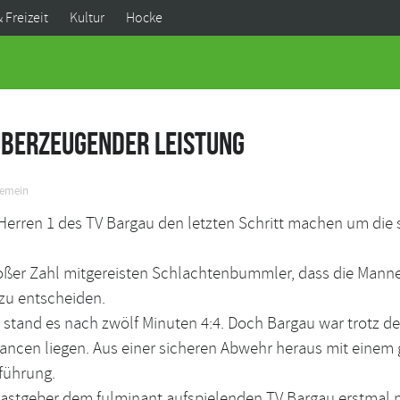
& Freizeit
Kultur
Hocke
überzeugender Leistung
gemein
erren 1 des TV Bargau den letzten Schritt machen um die so
oßer Zahl mitgereisten Schlachtenbummler, dass die Mann
zu entscheiden.
stand es nach zwölf Minuten 4:4. Doch Bargau war trotz d
ancen liegen. Aus einer sicheren Abwehr heraus mit einem 
tführung.
astgeber dem fulminant aufspielenden TV Bargau erstmal n