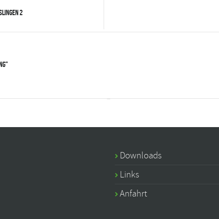
islingen 2
ng"
Downloads
Links
Anfahrt