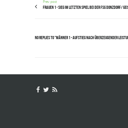
Prev post
Frauen 1 - Sieg im letzten Spiel bei der FSG Donzdorf/ Ge
No Replies to "Männer 1 - Aufstieg nach überzeugender Leistu