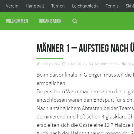
Verein
Handball
Turnen
Leichtathletik
Tennis
Ski 
Willkommen
Organisation
Männer 1 – Aufstieg nach 
harrypahl
1. Mai 2017
No comments
All
Beim Saisonfinale in Giengen mussten die H
ermöglichen.
Bereits beim Warmmachen sahen die in gr
entschlossen waren den Endspurt für sich 
Nach anfänglichem Abtasten beider Teams 
dominierend und ließ schon 4 glasklare Ch
erspielten sich die Gäste eine 12:7 Halbzei
Auch nach der Halbzeitpause konnte der G