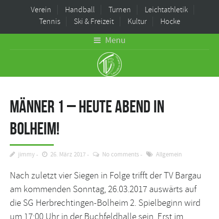
Verein
Handball
Turnen
Leichtathletik
Tennis
Ski & Freizeit
Kultur
Hocke
Menu
Männer 1 – Heute Abend in
Bolheim!
jimmy
26. März 2017
No comments
Allgemein
Nach zuletzt vier Siegen in Folge trifft der TV Bargau
am kommenden Sonntag, 26.03.2017 auswärts auf
die SG Herbrechtingen-Bolheim 2. Spielbeginn wird
um 17:00 Uhr in der Buchfeldhalle sein. Erst im