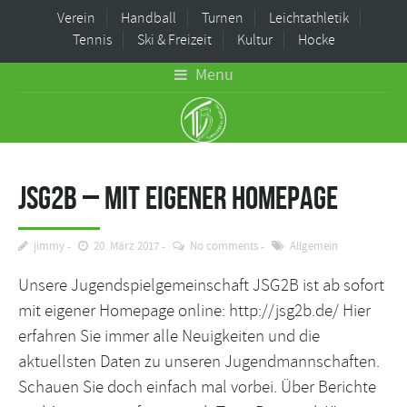
Verein
Handball
Turnen
Leichtathletik
Tennis
Ski & Freizeit
Kultur
Hocke
Menu
JSG2B – mit eigener Homepage
jimmy
20. März 2017
No comments
Allgemein
Unsere Jugendspielgemeinschaft JSG2B ist ab sofort
mit eigener Homepage online:
http://jsg2b.de/
Hier
erfahren Sie immer alle Neuigkeiten und die
aktuellsten Daten zu unseren Jugendmannschaften.
Schauen Sie doch einfach mal vorbei. Über Berichte