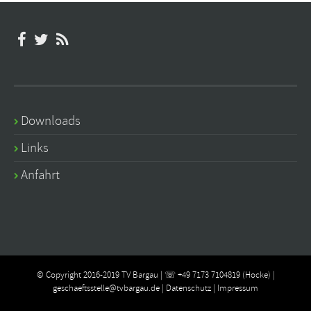
Downloads
Links
Anfahrt
© Copyright 2016-2019 TV Bargau | ☏ +49 7173 7104819 (Hocke) |
geschaeftsstelle@tvbargau.de
|
Datenschutz
|
Impressum