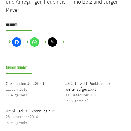
und Anregungen freuen sich Timo Betz und Jürgen
Mayer
Teilen mit:
Ähnliche Beiträge
Qualirunden der JSG2B
JSG2B – wJB: Punktekonto
11. Juni 2018
weiter aufgestockt
In "Allgemein"
11. Dezember 2016
In "Allgemein"
weibl. Jgd. B – Spannung pur!
28. November 2016
In "Allgemein"