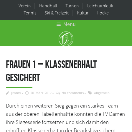
Verein
Handball
Turnen
Leichtathletik
Tennis
Ski & Freizeit
Kultur
Hocke
Menu
Frauen 1 – Klassenerhalt
gesichert
jimmy
20. März 2017
No comments
Allgemein
Durch einen weiteren Sieg gegen ein starkes Team
aus der oberen Tabellenhälfte konnten die TV Damen
ihre Siegesserie fortsetzen und sich damit den
erhofften Klassenerhalt in der Bezirksliga sichern.