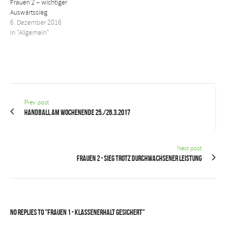
Frauen 2 – wichtiger
Auswärtssieg
6. Dezember 2016
In "Allgemein"
Prev post
Handball am Wochenende 25./26.3.2017
Next post
Frauen 2 - Sieg trotz durchwachsener Leistung
No Replies to "Frauen 1 - Klassenerhalt gesichert"