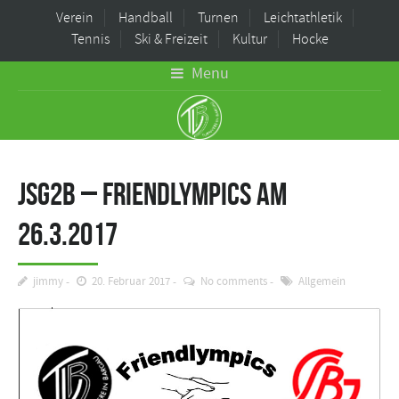
Verein
Handball
Turnen
Leichtathletik
Tennis
Ski & Freizeit
Kultur
Hocke
Menu
JSG2B – Friendlympics am
26.3.2017
jimmy
20. Februar 2017
No comments
Allgemein