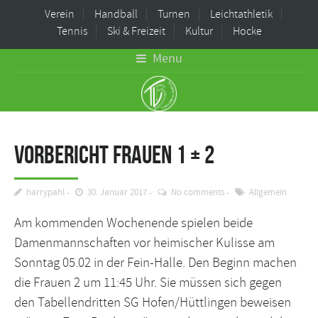
Verein
Handball
Turnen
Leichtathletik
Tennis
Ski & Freizeit
Kultur
Hocke
Menu
Vorbericht Frauen 1 + 2
harrypahl
30. Januar 2017
No comments
Allgemein
Am kommenden Wochenende spielen beide
Damenmannschaften vor heimischer Kulisse am
Sonntag 05.02 in der Fein-Halle. Den Beginn machen
die Frauen 2 um 11:45 Uhr. Sie müssen sich gegen
den Tabellendritten SG Hofen/Hüttlingen beweisen