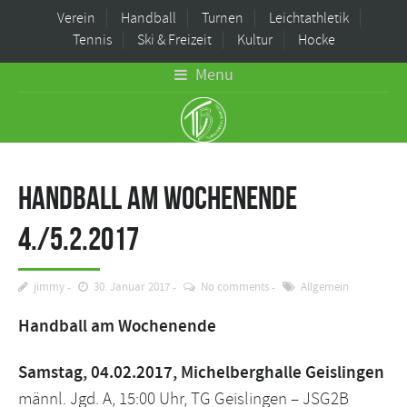
Verein
Handball
Turnen
Leichtathletik
Tennis
Ski & Freizeit
Kultur
Hocke
Menu
Handball am Wochenende
4./5.2.2017
jimmy
30. Januar 2017
No comments
Allgemein
Handball am Wochenende
Samstag, 04.02.2017, Michelberghalle Geislingen
männl. Jgd. A, 15:00 Uhr, TG Geislingen – JSG2B