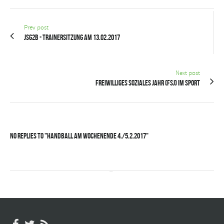
Prev post
JSG2B - Trainersitzung am 13.02.2017
Next post
Freiwilliges Soziales Jahr (FSJ) im Sport
No Replies to "Handball am Wochenende 4./5.2.2017"