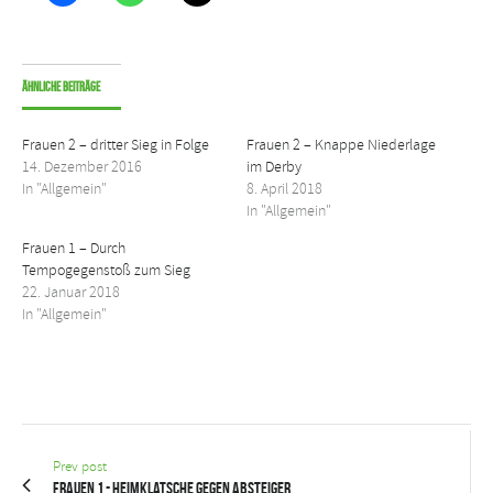
Ähnliche Beiträge
Frauen 2 – dritter Sieg in Folge
Frauen 2 – Knappe Niederlage
14. Dezember 2016
im Derby
In "Allgemein"
8. April 2018
In "Allgemein"
Frauen 1 – Durch
Tempogegenstoß zum Sieg
22. Januar 2018
In "Allgemein"
Prev post
Frauen 1 - Heimklatsche gegen Absteiger