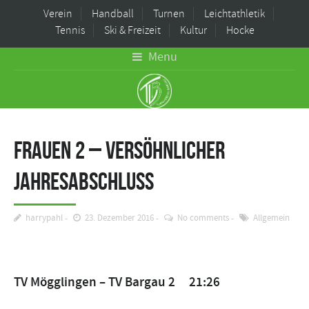
Verein
Handball
Turnen
Leichtathletik
Tennis
Ski & Freizeit
Kultur
Hocke
Menu
Frauen 2 – Versöhnlicher
Jahresabschluss
harrypahl
23. Dezember 2016
No comments
Allgemein
TV Mögglingen – TV Bargau 2 21:26