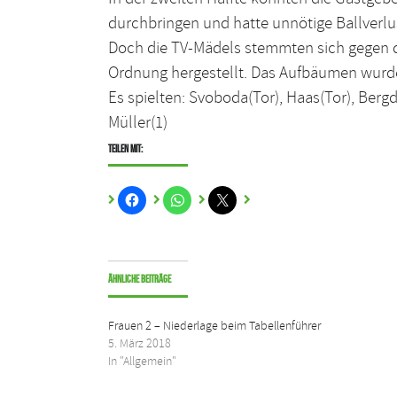
durchbringen und hatte unnötige Ballverlus
Doch die TV-Mädels stemmten sich gegen d
Ordnung hergestellt. Das Aufbäumen wurde
Es spielten: Svoboda(Tor), Haas(Tor), Bergdo
Müller(1)
Teilen mit:
Ähnliche Beiträge
Frauen 2 – Niederlage beim Tabellenführer
5. März 2018
In "Allgemein"