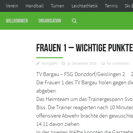
Verein
Handball
Turnen
Leichtathletik
Tennis
Ski 
Willkommen
Organisation
Frauen 1 – Wichtige Punkte
harrypahl
14. Dezember 2016
No comments
TV Bargau – FSG Donzdorf/Geislingen 2 24
Die Frauen 1 des TV Bargau holen gegen di
abgeben.
Das Heimteam um das Trainergespann Svobod
Biss. Die Trainer reagierten nach 10 Minute
offensivere Abwehr brachte den gewüschten 
14:11 davon ziehen.
In der zweiten Hälfte konnten die Gastgeb