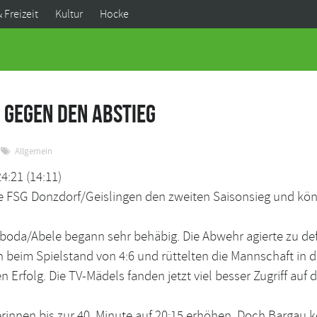
& Freizeit
Kultur
Hocke
 gegen den Abstieg
Allgemein
:21 (14:11)
e FSG Donzdorf/Geislingen den zweiten Saisonsieg und könn
a/Abele begann sehr behäbig. Die Abwehr agierte zu defen
n beim Spielstand von 4:6 und rüttelten die Mannschaft in d
Erfolg. Die TV-Mädels fanden jetzt viel besser Zugriff auf 
erinnen bis zur 40. Minute auf 20:15 erhöhen. Doch Bargau