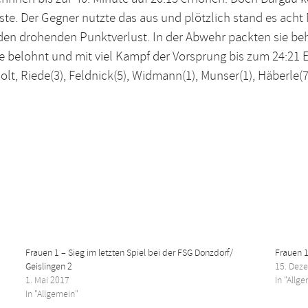
te. Der Gegner nutzte das aus und plötzlich stand es acht 
en drohenden Punktverlust. In der Abwehr packten sie beh
 belohnt und mit viel Kampf der Vorsprung bis zum 24:21 
lt, Riede(3), Feldnick(5), Widmann(1), Munser(1), Häberle(7/
Frauen 1 – Sieg im letzten Spiel bei der FSG Donzdorf/
Frauen 
Geislingen 2
15. Dez
1. Mai 2017
In "Allg
In "Allgemein"