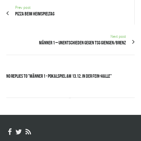
Prev post
Pizza beim Heimspieltag
Next post
Männer 1 – Unentschieden gegen TSG Giengen/Brenz
No Replies to "Männer 1 - Pokalspiel am 13.12. in der FEIN-Halle"