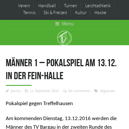
Verein
Handball
Turnen
Leichtathletik
Tennis
Ski & Freizeit
Kultur
Hocke
Menu
Männer 1 – Pokalspiel am 13.12.
in der FEIN-Halle
jimmy
11. Dezember 2016
No comments
Allgemein
Pokalspiel gegen Treffelhausen
Am kommenden Dienstag, 13.12.2016 werden die
Männer des TV Bargau in der zweiten Runde des