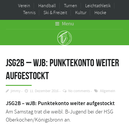
Verein
Handball
Turnen
Leichtathletik
Tennis
Ski & Freizeit
Kultur
Hocke
Menu
JSG2B – wJB: Punktekonto weiter
aufgestockt
jimmy
11. Dezember 2016
No comments
Allgemein
JSG2B –
wJB:
Punktekonto weiter aufgestockt
Am Samstag trat die weibl. B-Jugend bei der HSG
Oberkochen/Königsbronn an.