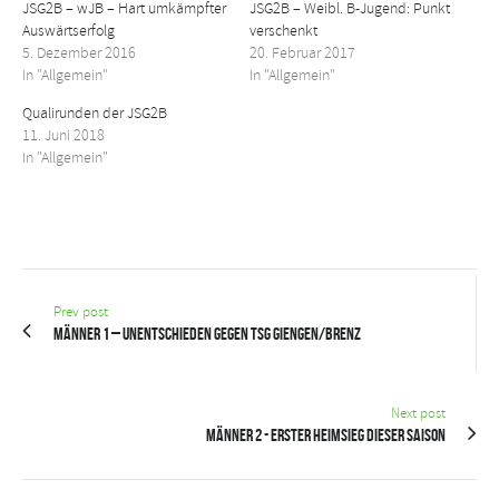
JSG2B – wJB – Hart umkämpfter
JSG2B – Weibl. B-Jugend: Punkt
Auswärtserfolg
verschenkt
5. Dezember 2016
20. Februar 2017
In "Allgemein"
In "Allgemein"
Qualirunden der JSG2B
11. Juni 2018
In "Allgemein"
Prev post
Männer 1 – Unentschieden gegen TSG Giengen/Brenz
Next post
Männer 2 - Erster Heimsieg dieser Saison