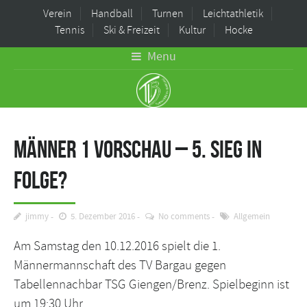
Verein
Handball
Turnen
Leichtathletik
Tennis
Ski & Freizeit
Kultur
Hocke
Menu
Männer 1 Vorschau – 5. Sieg in
Folge?
jimmy
5. Dezember 2016
No comments
Allgemein
Am Samstag den 10.12.2016 spielt die 1.
Männermannschaft des TV Bargau gegen
Tabellennachbar TSG Giengen/Brenz. Spielbeginn ist
um 19:30 Uhr.