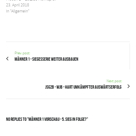
23. April 2018
In "Allgemein"
Prev post
Männer 1 - Siegesserie weiter ausbauen
Next post
JSG2B - wJB - Hart umkämpfter Auswärtserfolg
No Replies to "Männer 1 Vorschau - 5. Sieg in Folge?"