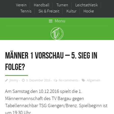
Verein
Handball
Turnen
Leichtathletik
Tennis
Ski & Freizeit
Kultur
Hocke
Menu
Männer 1 Vorschau – 5. Sieg in
Folge?
jimmy
5. Dezember 2016
No comments
Allgemein
Am Samstag den 10.12.2016 spielt die 1.
Männermannschaft des TV Bargau gegen
Tabellennachbar TSG Giengen/Brenz. Spielbeginn ist
um 19:30 Uhr.