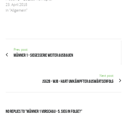
23. April 2018
In "Allgemein"
Prev post
Männer 1 - Siegesserie weiter ausbauen
Next post
JSG2B - wJB - Hart umkämpfter Auswärtserfolg
No Replies to "Männer 1 Vorschau - 5. Sieg in Folge?"