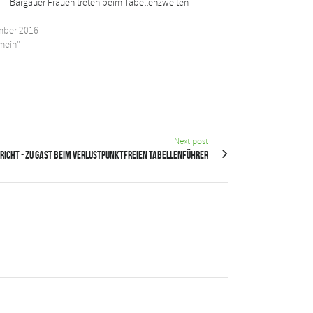
 – Bargauer Frauen treten beim Tabellenzweiten
mber 2016
emein"
Next post
richt - Zu Gast beim verlustpunktfreien Tabellenführer