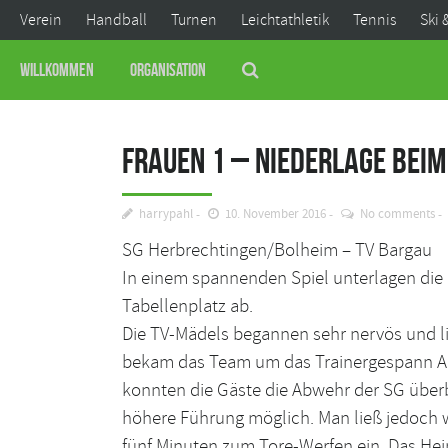
Verein
Handball
Turnen
Leichtathletik
Tennis
Ski 
Willkommen
Organisation
Frauen 1 – Niederlage bei
harrypahl
10. November 2016
No comments
SG Herbrechtingen/Bolheim – TV Bargau
In einem spannenden Spiel unterlagen die
Tabellenplatz ab.
Die TV-Mädels begannen sehr nervös und li
bekam das Team um das Trainergespann Abe
konnten die Gäste die Abwehr der SG überb
höhere Führung möglich. Man ließ jedoch wi
fünf Minuten zum Tore-Werfen ein. Das Hei