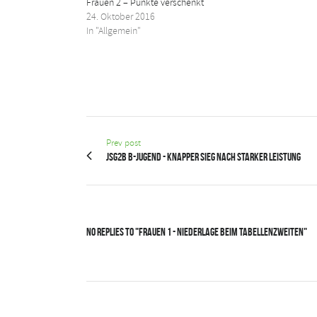
Frauen 2 – Punkte verschenkt
24. Oktober 2016
In "Allgemein"
Prev post
JSG2B B-Jugend - Knapper Sieg nach starker Leistung
No Replies to "Frauen 1 - Niederlage beim Tabellenzweiten"