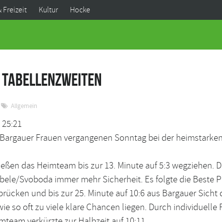
& Freizeit
Kultur
Hocke
m Tabellenzweiten
Allgemein
 25:21
 Bargauer Frauen vergangenen Sonntag bei der heimstarken
eßen das Heimteam bis zur 13. Minute auf 5:3 wegziehen. D
le/Svoboda immer mehr Sicherheit. Es folgte die Beste Pha
rücken und bis zur 25. Minute auf 10:6 aus Bargauer Sicht 
e so oft zu viele klare Chancen liegen. Durch individuelle
mteam verkürzte zur Halbzeit auf 10:11.