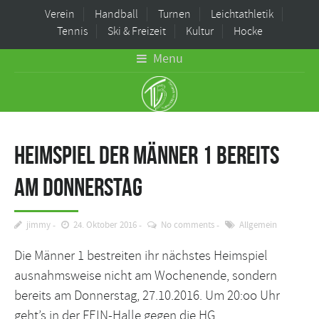
Verein
Handball
Turnen
Leichtathletik
Tennis
Ski & Freizeit
Kultur
Hocke
Menu
Heimspiel der Männer 1 bereits
am Donnerstag
jimmy
24. Oktober 2016
No comments
Allgemein
Die Männer 1 bestreiten ihr nächstes Heimspiel
ausnahmsweise nicht am Wochenende, sondern
bereits am Donnerstag, 27.10.2016. Um 20:oo Uhr
geht’s in der FEIN-Halle gegen die HG