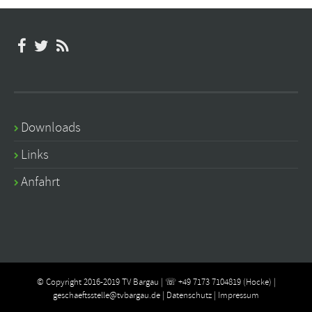
Downloads
Links
Anfahrt
© Copyright 2016-2019 TV Bargau | ☏ +49 7173 7104819 (Hocke) |
geschaeftsstelle@tvbargau.de
|
Datenschutz
|
Impressum