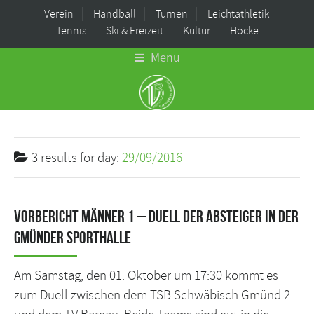
Verein
Handball
Turnen
Leichtathletik
Tennis
Ski & Freizeit
Kultur
Hocke
Menu
3 results for
day:
29/09/2016
Vorbericht Männer 1 – Duell der Absteiger in der
Gmünder Sporthalle
Am Samstag, den 01. Oktober um 17:30 kommt es
zum Duell zwischen dem TSB Schwäbisch Gmünd 2