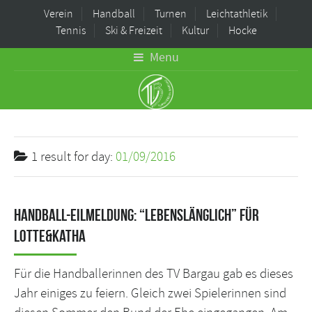
Verein
Handball
Turnen
Leichtathletik
Tennis
Ski & Freizeit
Kultur
Hocke
Menu
1 result for
day:
01/09/2016
Handball-Eilmeldung: “Lebenslänglich” für
Lotte&Katha
Für die Handballerinnen des TV Bargau gab es dieses
Jahr einiges zu feiern. Gleich zwei Spielerinnen sind