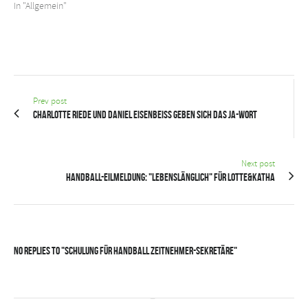
In "Allgemein"
Prev post
Charlotte Riede und Daniel Eisenbeiß geben sich das Ja-Wort
Next post
Handball-Eilmeldung: "Lebenslänglich" für Lotte&Katha
No Replies to "Schulung für Handball Zeitnehmer-Sekretäre"