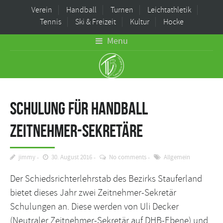
Verein
Handball
Turnen
Leichtathletik
Tennis
Ski & Freizeit
Kultur
Hocke
Menu
Schulung für Handball
Zeitnehmer-Sekretäre
jimmy
30. August 2016
No comments
Allgemein
Der Schiedsrichterlehrstab des Bezirks Stauferland
bietet dieses Jahr zwei Zeitnehmer-Sekretär
Schulungen an. Diese werden von Uli Decker
(Neutraler Zeitnehmer-Sekretär auf DHB-Ebene) und